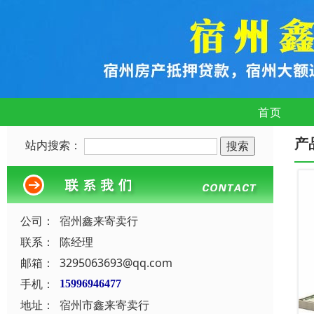
首页
产
站内搜索：
公司：
宿州鑫来寄卖行
联系：
陈经理
邮箱：
3295063693@qq.com
手机：
15996946477
地址：
宿州市鑫来寄卖行