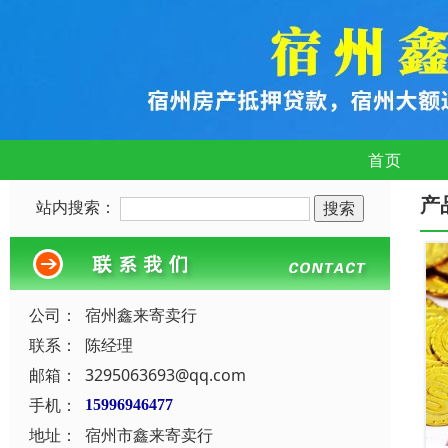
首页
产
站内搜索：
公司：
宿州鑫来寄卖行
联系：
陈经理
邮箱：
3295063693@qq.com
手机：
15996946477
地址：
宿州市鑫来寄卖行