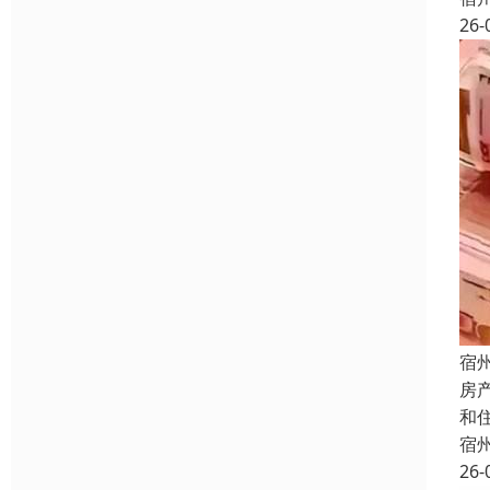
26-
宿
房
和
宿
26-