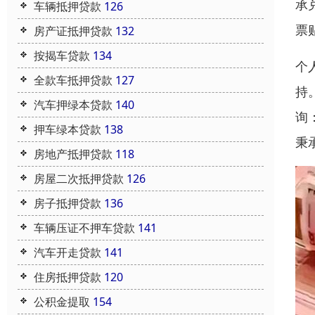
承
车辆抵押贷款
126
票
房产证抵押贷款
132
按揭车贷款
134
个
全款车抵押贷款
127
持
汽车押绿本贷款
140
询
押车绿本贷款
138
秉
房地产抵押贷款
118
房屋二次抵押贷款
126
房子抵押贷款
136
车辆压证不押车贷款
141
汽车开走贷款
141
住房抵押贷款
120
公积金提取
154