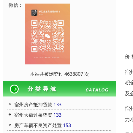
微信：
价
宿
本站共被浏览过 4638807 次
积
及
宿州房产抵押贷款
133
宿
宿州大额过桥垫资
133
力
房产车辆不良资产处置
153