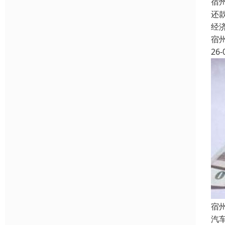
宿
还
经
宿
26-
宿
汽