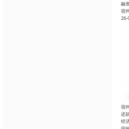
融
宿
26-
宿
还
经
宿