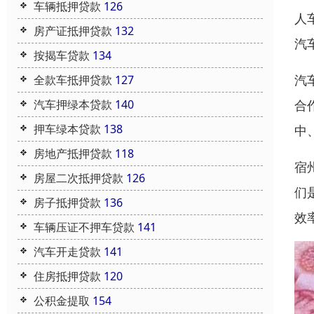
车辆抵押贷款
126
人
房产证抵押贷款
132
汽
按揭车贷款
134
汽
全款车抵押贷款
127
汽车押绿本贷款
140
合
押车绿本贷款
138
中
房地产抵押贷款
118
宿
房屋二次抵押贷款
126
们
房子抵押贷款
136
效
车辆压证不押车贷款
141
汽车开走贷款
141
住房抵押贷款
120
公积金提取
154