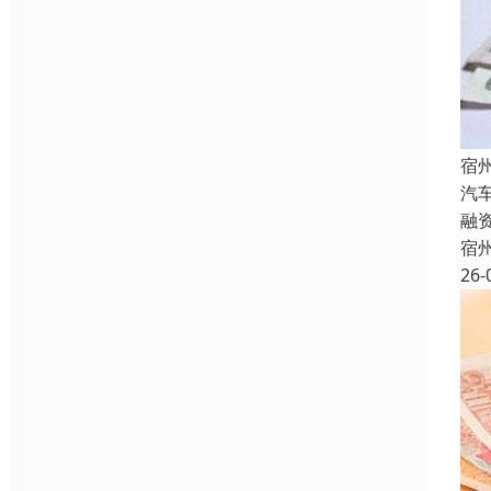
宿
汽
融
宿
26-