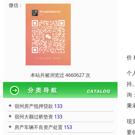
微信：
价
个
本站共被浏览过 4660627 次
持
询
秉
宿州房产抵押贷款
133
宿州大额过桥垫资
133
现
房产车辆不良资产处置
153
要