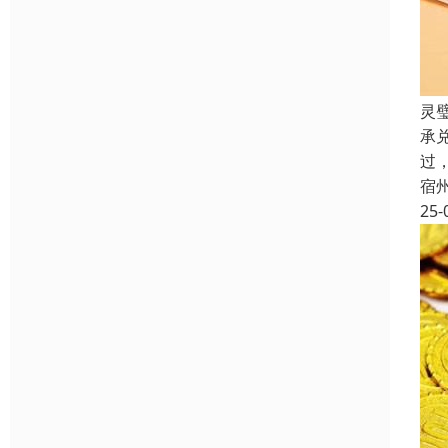
灵
承
过
宿
25-