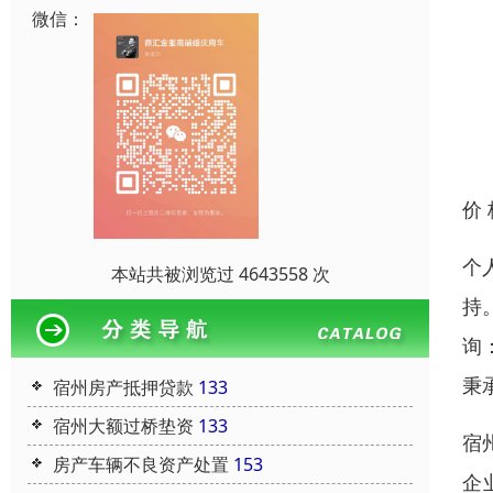
微信：
价
个
本站共被浏览过 4643558 次
持
询
秉
宿州房产抵押贷款
133
宿州大额过桥垫资
133
宿
房产车辆不良资产处置
153
企