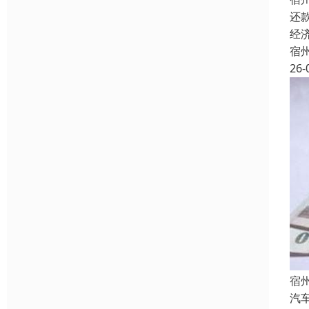
还
经
宿
26-
宿
汽