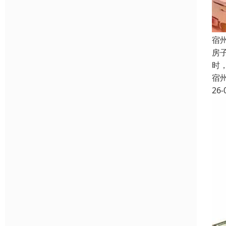
宿
房
时
宿
26-