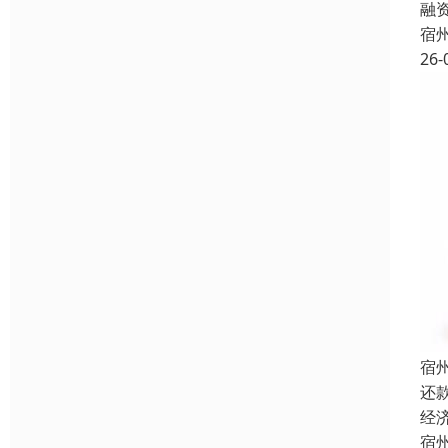
融
宿
26-
宿
还
经
宿