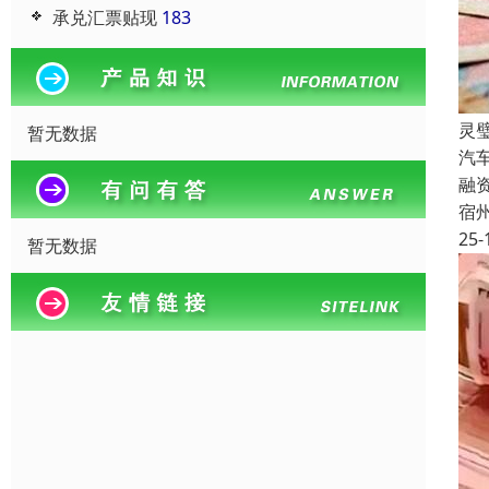
承兑汇票贴现
183
灵
暂无数据
汽
融
宿
25-
暂无数据