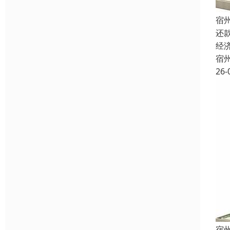
宿
还
经
宿
26-
宿