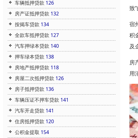
车辆抵押贷款
126
致
房产证抵押贷款
132
宿
按揭车贷款
134
积
全款车抵押贷款
127
汽车押绿本贷款
140
及
押车绿本贷款
138
房
房地产抵押贷款
118
用
房屋二次抵押贷款
126
房子抵押贷款
136
车辆压证不押车贷款
141
汽车开走贷款
141
住房抵押贷款
120
公积金提取
154